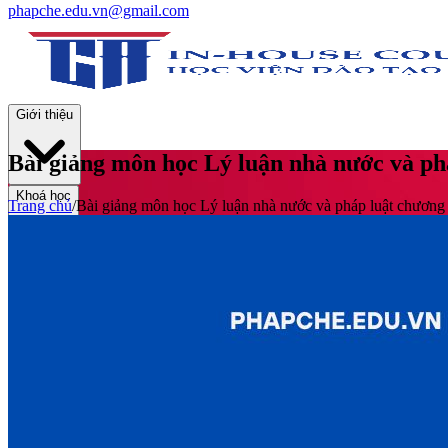
phapche.edu.vn@gmail.com
Giới thiệu
Bài giảng môn học Lý luận nhà nước và ph
Khoá học
Trang chủ
/
Bài giảng môn học Lý luận nhà nước và pháp luật chương
Thư viện
Tin tức và Hoạt động
Tuyển sinh
Liên hệ