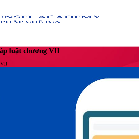
áp luật chương VII
 VII