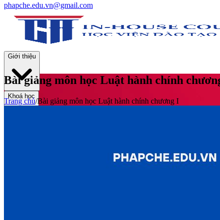
phapche.edu.vn@gmail.com
Giới thiệu
Bài giảng môn học Luật hành chính chương
Khoá học
Trang chủ
/
Bài giảng môn học Luật hành chính chương I
Thư viện
Tin tức và Hoạt động
Tuyển sinh
Liên hệ