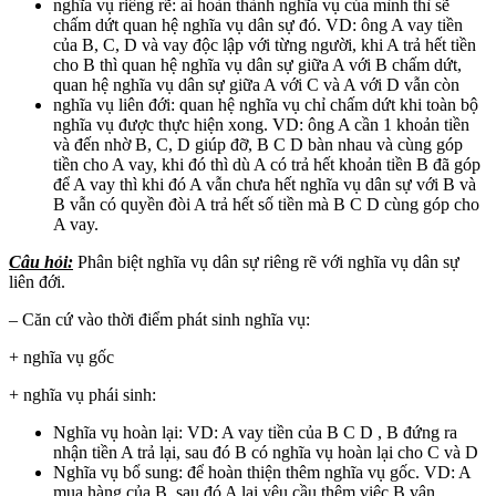
nghĩa vụ riêng rẽ: ai hoàn thành nghĩa vụ của mình thì sẽ
chấm dứt quan hệ nghĩa vụ dân sự đó. VD: ông A vay tiền
của B, C, D và vay độc lập với từng người, khi A trả hết tiền
cho B thì quan hệ nghĩa vụ dân sự giữa A với B chấm dứt,
quan hệ nghĩa vụ dân sự giữa A với C và A với D vẫn còn
nghĩa vụ liên đới: quan hệ nghĩa vụ chỉ chấm dứt khi toàn bộ
nghĩa vụ được thực hiện xong. VD: ông A cần 1 khoản tiền
và đến nhờ B, C, D giúp đỡ, B C D bàn nhau và cùng góp
tiền cho A vay, khi đó thì dù A có trả hết khoản tiền B đã góp
để A vay thì khi đó A vẫn chưa hết nghĩa vụ dân sự với B và
B vẫn có quyền đòi A trả hết số tiền mà B C D cùng góp cho
A vay.
Câu hỏi:
Phân biệt nghĩa vụ dân sự riêng rẽ với nghĩa vụ dân sự
liên đới.
– Căn cứ vào thời điểm phát sinh nghĩa vụ:
+ nghĩa vụ gốc
+ nghĩa vụ phái sinh:
Nghĩa vụ hoàn lại: VD: A vay tiền của B C D , B đứng ra
nhận tiền A trả lại, sau đó B có nghĩa vụ hoàn lại cho C và D
Nghĩa vụ bổ sung: để hoàn thiện thêm nghĩa vụ gốc. VD: A
mua hàng của B, sau đó A lại yêu cầu thêm việc B vận