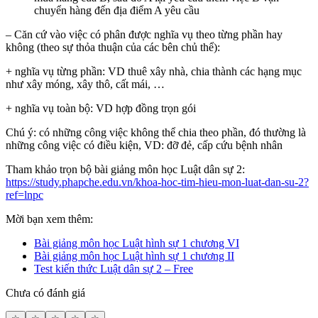
chuyển hàng đến địa điểm A yêu cầu
– Căn cứ vào việc có phân được nghĩa vụ theo từng phần hay
không (theo sự thỏa thuận của các bên chủ thể):
+ nghĩa vụ từng phần: VD thuê xây nhà, chia thành các hạng mục
như xây móng, xây thô, cất mái, …
+ nghĩa vụ toàn bộ: VD hợp đồng trọn gói
Chú ý: có những công việc không thể chia theo phần, đó thường là
những công việc có điều kiện, VD: đỡ đẻ, cấp cứu bệnh nhân
Tham khảo trọn bộ bài giảng môn học Luật dân sự 2:
https://study.phapche.edu.vn/khoa-hoc-tim-hieu-mon-luat-dan-su-2?
ref=lnpc
Mời bạn xem thêm:
Bài giảng môn học Luật hình sự 1 chương VI
Bài giảng môn học Luật hình sự 1 chương II
Test kiến thức Luật dân sự 2 – Free
Chưa có đánh giá