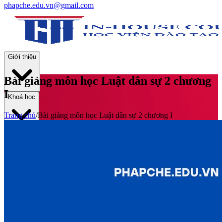
phapche.edu.vn@gmail.com
Giới thiệu
Bài giảng môn học Luật dân sự 2 chương
I
Khoá học
Trang chủ
/
Bài giảng môn học Luật dân sự 2 chương I
Thư viện
Tin tức và Hoạt động
Tuyển sinh
Liên hệ