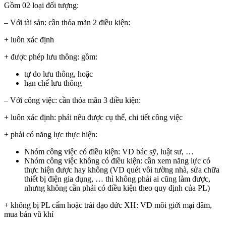
Gồm 02 loại đối tượng:
– Với tài sản: cần thỏa mãn 2 điều kiện:
+ luôn xác định
+ được phép lưu thông: gồm:
tự do lưu thông, hoặc
hạn chế lưu thông
– Với công việc: cần thỏa mãn 3 điều kiện:
+ luôn xác định: phải nêu được cụ thể, chi tiết công việc
+ phải có năng lực thực hiện:
Nhóm công việc có điều kiện: VD bác sỹ, luật sư, …
Nhóm công việc không có điều kiện: cần xem năng lực có
thực hiện được hay không (VD quét vôi tường nhà, sửa chữa
thiết bị điện gia dụng, … thì không phải ai cũng làm được,
nhưng không cần phải có điều kiện theo quy định của PL)
+ không bị PL cấm hoặc trái đạo đức XH: VD môi giới mại dâm,
mua bán vũ khí