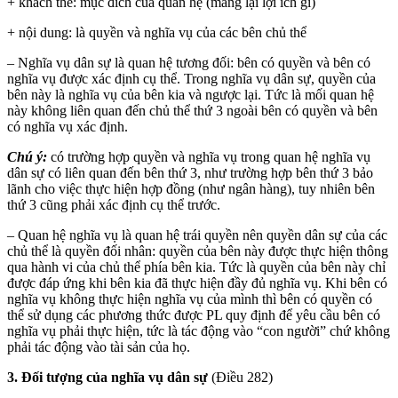
+ khách thể: mục đích của quan hệ (mang lại lợi ích gì)
+ nội dung: là quyền và nghĩa vụ của các bên chủ thể
– Nghĩa vụ dân sự là quan hệ tương đối: bên có quyền và bên có
nghĩa vụ được xác định cụ thể. Trong nghĩa vụ dân sự, quyền của
bên này là nghĩa vụ của bên kia và ngược lại. Tức là mối quan hệ
này không liên quan đến chủ thể thứ 3 ngoài bên có quyền và bên
có nghĩa vụ xác định.
Chú ý:
có trường hợp quyền và nghĩa vụ trong quan hệ nghĩa vụ
dân sự có liên quan đến bên thứ 3, như trường hợp bên thứ 3 bảo
lãnh cho việc thực hiện hợp đồng (như ngân hàng), tuy nhiên bên
thứ 3 cũng phải xác định cụ thể trước.
– Quan hệ nghĩa vụ là quan hệ trái quyền nên quyền dân sự của các
chủ thể là quyền đối nhân: quyền của bên này được thực hiện thông
qua hành vi của chủ thể phía bên kia. Tức là quyền của bên này chỉ
được đáp ứng khi bên kia đã thực hiện đầy đủ nghĩa vụ. Khi bên có
nghĩa vụ không thực hiện nghĩa vụ của mình thì bên có quyền có
thể sử dụng các phương thức được PL quy định để yêu cầu bên có
nghĩa vụ phải thực hiện, tức là tác động vào “con người” chứ không
phải tác động vào tài sản của họ.
3. Đối tượng của nghĩa vụ dân sự
(Điều 282)