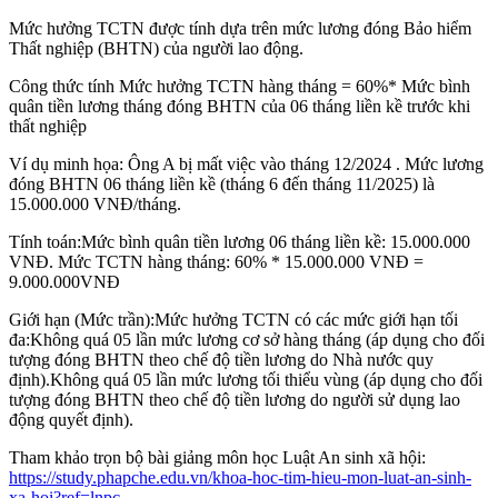
Mức hưởng TCTN được tính dựa trên mức lương đóng Bảo hiểm
Thất nghiệp (BHTN) của người lao động.
Công thức tính Mức hưởng TCTN hàng tháng = 60%* Mức bình
quân tiền lương tháng đóng BHTN của 06 tháng liền kề trước khi
thất nghiệp
Ví dụ minh họa: Ông A bị mất việc vào tháng 12/2024 . Mức lương
đóng BHTN 06 tháng liền kề (tháng 6 đến tháng 11/2025) là
15.000.000 VNĐ/tháng.
Tính toán:Mức bình quân tiền lương 06 tháng liền kề: 15.000.000
VNĐ. Mức TCTN hàng tháng: 60% * 15.000.000 VNĐ =
9.000.000VNĐ
Giới hạn (Mức trần):Mức hưởng TCTN có các mức giới hạn tối
đa:Không quá 05 lần mức lương cơ sở hàng tháng (áp dụng cho đối
tượng đóng BHTN theo chế độ tiền lương do Nhà nước quy
định).Không quá 05 lần mức lương tối thiểu vùng (áp dụng cho đối
tượng đóng BHTN theo chế độ tiền lương do người sử dụng lao
động quyết định).
Tham khảo trọn bộ bài giảng môn học Luật An sinh xã hội:
https://study.phapche.edu.vn/khoa-hoc-tim-hieu-mon-luat-an-sinh-
xa-hoi?ref=lnpc