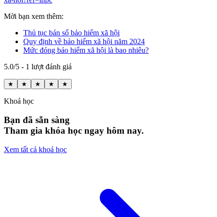
Mời bạn xem thêm:
Thủ tục bán sổ bảo hiểm xã hội
Quy định về bảo hiểm xã hội năm 2024
Mức đóng bảo hiểm xã hội là bao nhiêu?
5.0/5 - 1 lượt đánh giá
★
★
★
★
★
Khoá học
Bạn đã sẵn sàng
Tham gia khóa học ngay hôm nay.
Xem tất cả khoá học