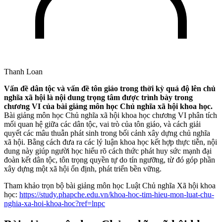
Thanh Loan
Vấn đề dân tộc và vấn đề tôn giáo trong thời kỳ quá độ lên chủ
nghĩa xã hội là nội dung trọng tâm được trình bày trong
chương VI của bài giảng môn học Chủ nghĩa xã hội khoa học.
Bài giảng môn học Chủ nghĩa xã hội khoa học chương VI phân tích
mối quan hệ giữa các dân tộc, vai trò của tôn giáo, và cách giải
quyết các mâu thuẫn phát sinh trong bối cảnh xây dựng chủ nghĩa
xã hội. Bằng cách đưa ra các lý luận khoa học kết hợp thực tiễn, nội
dung này giúp người học hiểu rõ cách thức phát huy sức mạnh đại
đoàn kết dân tộc, tôn trọng quyền tự do tín ngưỡng, từ đó góp phần
xây dựng một xã hội ổn định, phát triển bền vững.
Tham khảo trọn bộ bài giảng môn học Luật Chủ nghĩa Xã hội khoa
học:
https://study.phapche.edu.vn/khoa-hoc-tim-hieu-mon-luat-chu-
nghia-xa-hoi-khoa-hoc?ref=lnpc