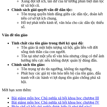
Xung đột lợi ích, tàn dư của tư tưởng phân biệt dân tộc
từ xã hội cũ.
Chính sách giải quyết vấn đề dân tộc:
Tôn trọng quyền bình đẳng giữa các dân tộc, đoàn kết
trên cơ sở lợi ích chung.
Hỗ trợ phát triển kinh tế, văn hóa cho các dân tộc thiểu
số.
Vấn đề tôn giáo
Tính chất của tôn giáo trong thời kỳ quá độ:
Tôn giáo là một hiện tượng xã hội, gắn liền với đời
sống tinh thần của con người.
Tồn tại như một yếu tố văn hóa nhưng cũng có thể ảnh
hưởng tiêu cực nếu không được quản lý đúng đắn.
Chính sách tôn giáo:
Tôn trọng tự do tín ngưỡng, không tín ngưỡng.
Phát huy các giá trị văn hóa tiến bộ của tôn giáo, đấu
tranh với các hành vi lợi dụng tôn giáo chống phá xã
hội.
Mời bạn xem thêm:
Bài giảng môn học Chủ nghĩa xã hội khoa học chương III
Bài giảng môn học Chủ nghĩa xã hội khoa học chương IV
Pháp chế xã hội chủ nghĩa được hiểu là như thế nào?